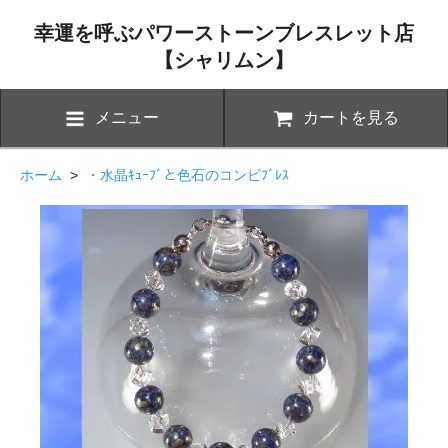
幸運を呼ぶパワーストーンブレスレット店
【シャリムン】
メニュー
カートを見る
ホーム
>
・水晶ｷｭｰﾌﾞと色石のコンビﾌﾞﾚｽ