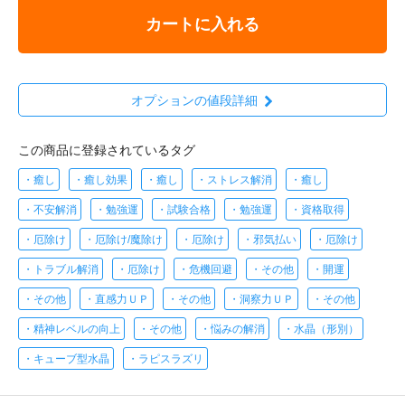
カートに入れる
オプションの値段詳細
この商品に登録されているタグ
・癒し
・癒し効果
・癒し
・ストレス解消
・癒し
・不安解消
・勉強運
・試験合格
・勉強運
・資格取得
・厄除け
・厄除け/魔除け
・厄除け
・邪気払い
・厄除け
・トラブル解消
・厄除け
・危機回避
・その他
・開運
・その他
・直感力ＵＰ
・その他
・洞察力ＵＰ
・その他
・精神レベルの向上
・その他
・悩みの解消
・水晶（形別）
・キューブ型水晶
・ラピスラズリ