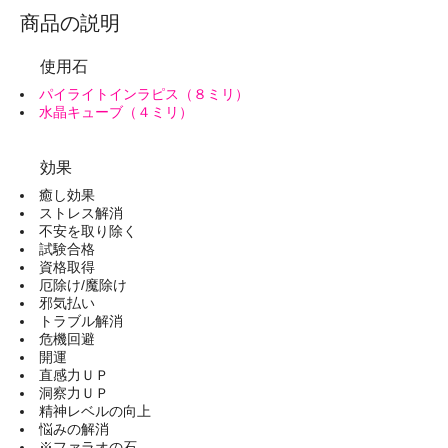
商品の説明
使用石
パイライトインラピス（８ミリ）
水晶キューブ（４ミリ）
効果
癒し効果
ストレス解消
不安を取り除く
試験合格
資格取得
厄除け/魔除け
邪気払い
トラブル解消
危機回避
開運
直感力ＵＰ
洞察力ＵＰ
精神レベルの向上
悩みの解消
※ファラオの石