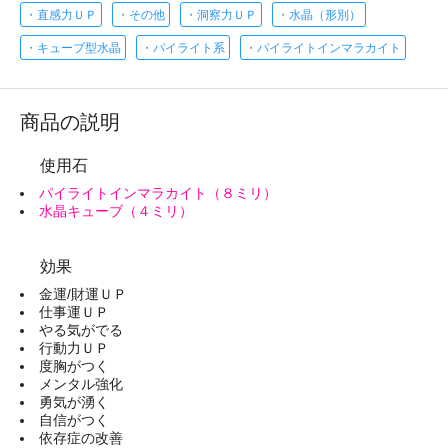
・直感力ＵＰ
・その他
・洞察力ＵＰ
・水晶（形別）
・キューブ型水晶
・パイライト系
・パイライトインマラカイト
商品の説明
使用石
パイライトインマラカイト（８ミリ）
水晶キューブ（４ミリ）
効果
金運/財運ＵＰ
仕事運ＵＰ
やる気がでる
行動力ＵＰ
度胸がつく
メンタル強化
勇気が湧く
自信がつく
依存症の改善