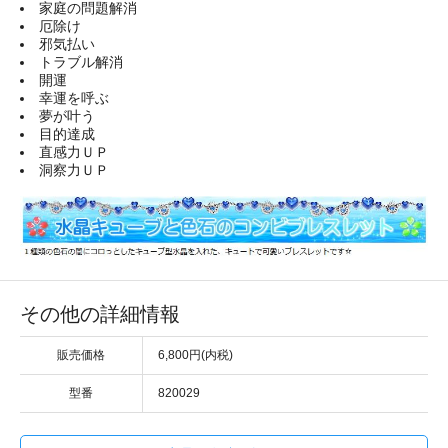
家庭の問題解消
厄除け
邪気払い
トラブル解消
開運
幸運を呼ぶ
夢が叶う
目的達成
直感力ＵＰ
洞察力ＵＰ
その他の詳細情報
販売価格
6,800円(内税)
型番
820029