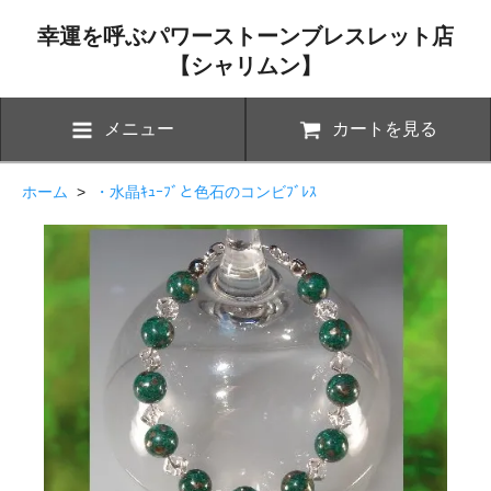
幸運を呼ぶパワーストーンブレスレット店
【シャリムン】
メニュー
カートを見る
ホーム
>
・水晶ｷｭｰﾌﾞと色石のコンビﾌﾞﾚｽ