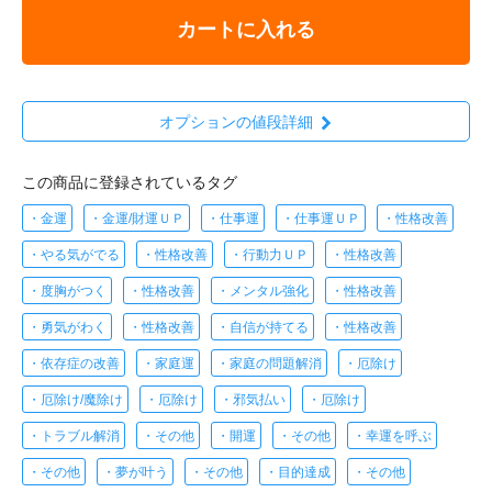
カートに入れる
オプションの値段詳細
この商品に登録されているタグ
・金運
・金運/財運ＵＰ
・仕事運
・仕事運ＵＰ
・性格改善
・やる気がでる
・性格改善
・行動力ＵＰ
・性格改善
・度胸がつく
・性格改善
・メンタル強化
・性格改善
・勇気がわく
・性格改善
・自信が持てる
・性格改善
・依存症の改善
・家庭運
・家庭の問題解消
・厄除け
・厄除け/魔除け
・厄除け
・邪気払い
・厄除け
・トラブル解消
・その他
・開運
・その他
・幸運を呼ぶ
・その他
・夢が叶う
・その他
・目的達成
・その他