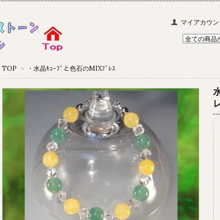
マイアカウン
TOP
>
・水晶ｷｭｰﾌﾞと色石のMIXﾌﾞﾚｽ