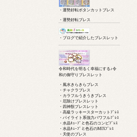
・運勢好転ボタンカットブレス
・運勢好転ブレス
・ブログで紹介したブレスレット
令和時代を明るく幸福にする♪令
和の御守りブレスレット
・風水きらきらブレス
・チャクラブレス
・カラフルうきうきブレス
・厄除けブレスレット
・四神獣ブレスレット
・高級ラッキースターカットﾌﾞﾚｽ
・パイライト系強力パワフルﾌﾞﾚｽ
・水晶ｷｭｰﾌﾞと色石のコンビﾌﾞﾚｽ
・水晶ｷｭｰﾌﾞと色石のMIXﾌﾞﾚｽ
・天使のブレス