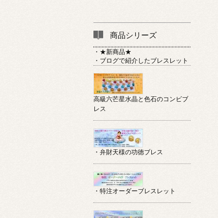
商品シリーズ
・★新商品★
・ブログで紹介したブレスレット
高級六芒星水晶と色石のコンビブ
レス
・弁財天様の功徳ブレス
・特注オーダーブレスレット