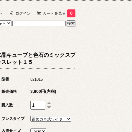
ト
ログイン
カートを見る
0
水晶キューブと色石のミックスブ
レスレット１５
型番
821015
3,800円(内税)
販売価格
購入数
ブレスタイプ
内周サイズ