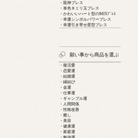
・龍神ブレス
・単色８ミリ玉ブレス
・かわいいハート型のMIXﾌﾞﾚｽ
・幸運シンボルパワーブレス
・幸運引き寄せ星型ブレス
願い事から商品を選ぶ
・復活愛
・恋愛運
・結婚運
・縁結び
・金運
・仕事運
・ギャンブル運
・人間関係
・性格改善
・癒し
・美容
・健康運
・家庭運
・勉強運