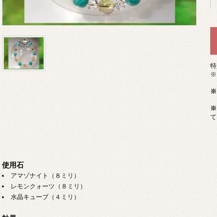
特
※
※
※
て
使用石
アマゾナイト（８ミリ）
レモンクォーツ（８ミリ）
水晶キューブ（４ミリ）