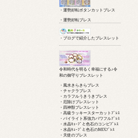
・運勢好転ボタンカットブレス
・運勢好転ブレス
・ブログで紹介したブレスレット
令和時代を明るく幸福にする♪令
和の御守りブレスレット
・風水きらきらブレス
・チャクラブレス
・カラフルうきうきブレス
・厄除けブレスレット
・四神獣ブレスレット
・高級ラッキースターカットﾌﾞﾚｽ
・パイライト系強力パワフルﾌﾞﾚｽ
・水晶ｷｭｰﾌﾞと色石のコンビﾌﾞﾚｽ
・水晶ｷｭｰﾌﾞと色石のMIXﾌﾞﾚｽ
・天使のブレス