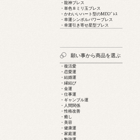
・龍神ブレス
・単色８ミリ玉ブレス
・かわいいハート型のMIXﾌﾞﾚｽ
・幸運シンボルパワーブレス
・幸運引き寄せ星型ブレス
願い事から商品を選ぶ
・復活愛
・恋愛運
・結婚運
・縁結び
・金運
・仕事運
・ギャンブル運
・人間関係
・性格改善
・癒し
・美容
・健康運
・家庭運
・勉強運