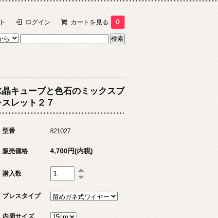
ト
ログイン
カートを見る
0
水晶キューブと色石のミックスブ
レスレット２７
型番
821027
4,700円(内税)
販売価格
購入数
ブレスタイプ
内周サイズ