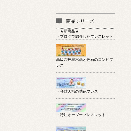
商品シリーズ
・★新商品★
・ブログで紹介したブレスレット
高級六芒星水晶と色石のコンビブ
レス
・弁財天様の功徳ブレス
・特注オーダーブレスレット