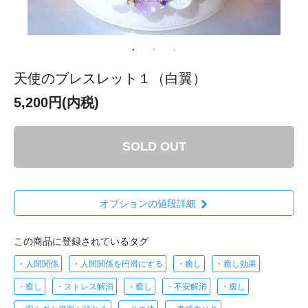
天使のブレスレット１（白翼）
5,200円(内税)
SOLD OUT
オプションの値段詳細
この商品に登録されているタグ
・人間関係
・人間関係を円滑にする
・癒し
・癒し効果
・癒し
・ストレス解消
・癒し
・不安解消
・癒し