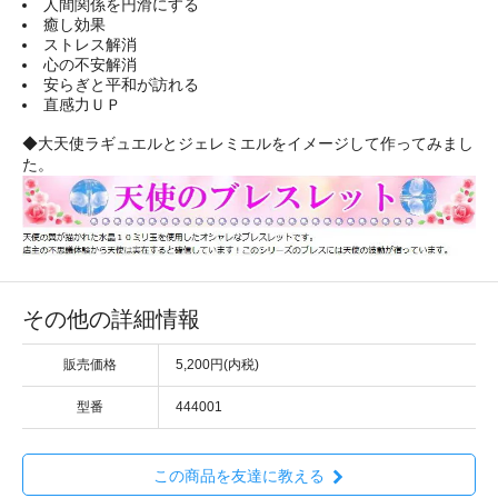
人間関係を円滑にする
癒し効果
ストレス解消
心の不安解消
安らぎと平和が訪れる
直感力ＵＰ
◆大天使ラギュエルとジェレミエルをイメージして作ってみまし
た。
その他の詳細情報
販売価格
5,200円(内税)
型番
444001
この商品を友達に教える