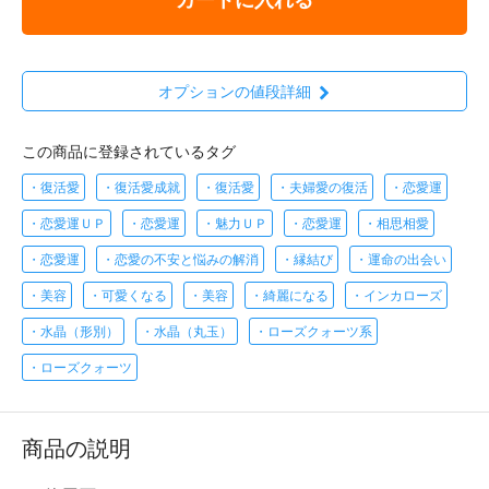
オプションの値段詳細
この商品に登録されているタグ
・復活愛
・復活愛成就
・復活愛
・夫婦愛の復活
・恋愛運
・恋愛運ＵＰ
・恋愛運
・魅力ＵＰ
・恋愛運
・相思相愛
・恋愛運
・恋愛の不安と悩みの解消
・縁結び
・運命の出会い
・美容
・可愛くなる
・美容
・綺麗になる
・インカローズ
・水晶（形別）
・水晶（丸玉）
・ローズクォーツ系
・ローズクォーツ
商品の説明