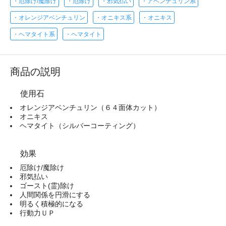
・厄除け/魔除け
・厄除け
・邪気払い
・アベンチュリン系
・オレンジアベンチュリン
・オニキス系
・オニキス
・ヘマタイト系
・ヘマタイト
商品の説明
使用石
オレンジアベンチュリン（６４面体カット）
オニキス
ヘマタイト（シルバーコーティング）
効果
厄除け/魔除け
邪気払い
ゴースト(霊)除け
人間関係を円滑にする
明るく積極的になる
行動力ＵＰ