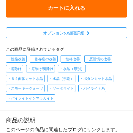
カートに入れる
オプションの値段詳細
この商品に登録されているタグ
・性格改善
・依存症の改善
・性格改善
・悪習慣の改善
・厄除け
・厄除け/魔除け
・水晶（形別）
・６４面体カット水晶
・水晶（形別）
・ボタンカット水晶
・スモーキークォーツ
・ソーダライト
・パイライト系
・パイライトインマラカイト
商品の説明
このページの商品に関連したブログにリンクします。