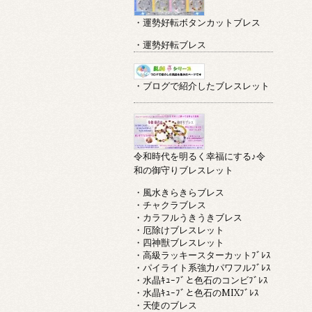
・運勢好転ボタンカットブレス
・運勢好転ブレス
・ブログで紹介したブレスレット
令和時代を明るく幸福にする♪令
和の御守りブレスレット
・風水きらきらブレス
・チャクラブレス
・カラフルうきうきブレス
・厄除けブレスレット
・四神獣ブレスレット
・高級ラッキースターカットﾌﾞﾚｽ
・パイライト系強力パワフルﾌﾞﾚｽ
・水晶ｷｭｰﾌﾞと色石のコンビﾌﾞﾚｽ
・水晶ｷｭｰﾌﾞと色石のMIXﾌﾞﾚｽ
・天使のブレス