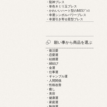
・龍神ブレス
・単色８ミリ玉ブレス
・かわいいハート型のMIXﾌﾞﾚｽ
・幸運シンボルパワーブレス
・幸運引き寄せ星型ブレス
願い事から商品を選ぶ
・復活愛
・恋愛運
・結婚運
・縁結び
・金運
・仕事運
・ギャンブル運
・人間関係
・性格改善
・癒し
・美容
・健康運
・家庭運
・勉強運