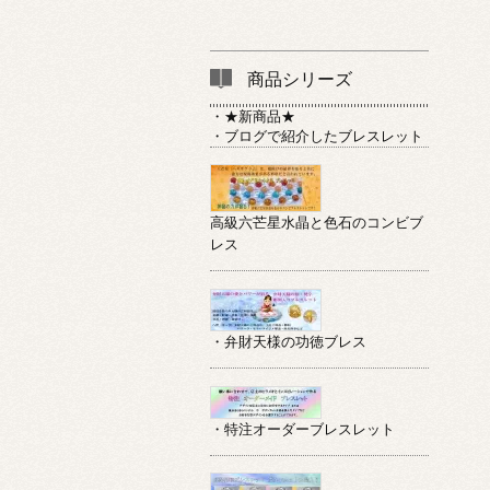
商品シリーズ
・★新商品★
・ブログで紹介したブレスレット
高級六芒星水晶と色石のコンビブ
レス
・弁財天様の功徳ブレス
・特注オーダーブレスレット