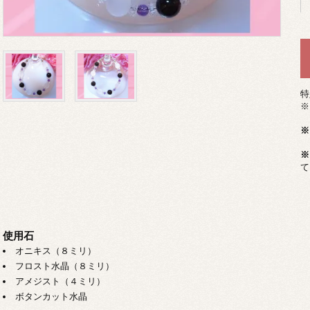
特
※
※
※
て
使用石
オニキス（８ミリ）
フロスト水晶（８ミリ）
アメジスト（４ミリ）
ボタンカット水晶