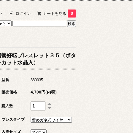
ト
ログイン
カートを見る
0
運勢好転ブレスレット３５（ボタ
ンカット水晶入）
型番
880035
4,700円(内税)
販売価格
購入数
ブレスタイプ
内周サイズ