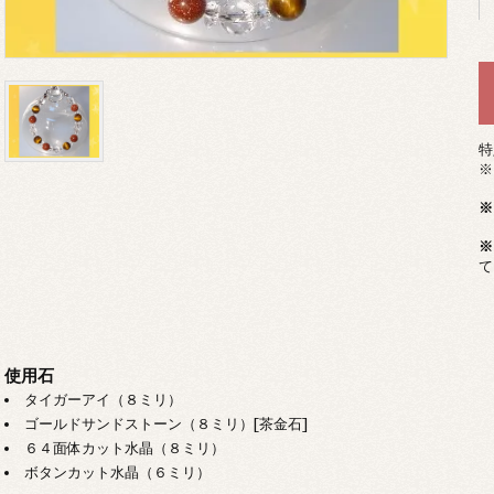
特
※
※
※
て
使用石
タイガーアイ（８ミリ）
ゴールドサンドストーン（８ミリ）[茶金石]
６４面体カット水晶（８ミリ）
ボタンカット水晶（６ミリ）