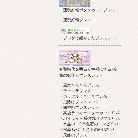
・運勢好転ボタンカットブレス
・運勢好転ブレス
・ブログで紹介したブレスレット
令和時代を明るく幸福にする♪令
和の御守りブレスレット
・風水きらきらブレス
・チャクラブレス
・カラフルうきうきブレス
・厄除けブレスレット
・四神獣ブレスレット
・高級ラッキースターカットﾌﾞﾚｽ
・パイライト系強力パワフルﾌﾞﾚｽ
・水晶ｷｭｰﾌﾞと色石のコンビﾌﾞﾚｽ
・水晶ｷｭｰﾌﾞと色石のMIXﾌﾞﾚｽ
・天使のブレス