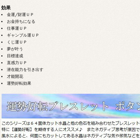
効果
金運/財運ＵＰ
お金持ちになる
仕事運ＵＰ
ギャンブル運ＵＰ
くじ運ＵＰ
夢が叶う
目標達成
直感力ＵＰ
潜在能力を引き出す
才能開花
運勢好転効果