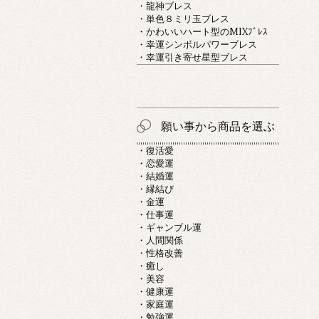
・龍神ブレス
・単色８ミリ玉ブレス
・かわいいハート型のMIXﾌﾞﾚｽ
・幸運シンボルパワーブレス
・幸運引き寄せ星型ブレス
願い事から商品を選ぶ
・復活愛
・恋愛運
・結婚運
・縁結び
・金運
・仕事運
・ギャンブル運
・人間関係
・性格改善
・癒し
・美容
・健康運
・家庭運
・勉強運