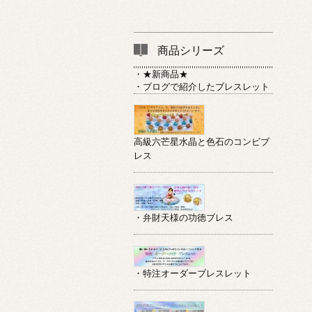
商品シリーズ
・★新商品★
・ブログで紹介したブレスレット
高級六芒星水晶と色石のコンビブ
レス
・弁財天様の功徳ブレス
・特注オーダーブレスレット