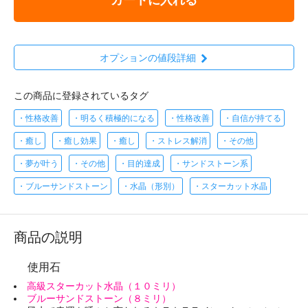
オプションの値段詳細
この商品に登録されているタグ
・性格改善
・明るく積極的になる
・性格改善
・自信が持てる
・癒し
・癒し効果
・癒し
・ストレス解消
・その他
・夢が叶う
・その他
・目的達成
・サンドストーン系
・ブルーサンドストーン
・水晶（形別）
・スターカット水晶
商品の説明
使用石
高級スターカット水晶（１０ミリ）
ブルーサンドストーン（８ミリ）